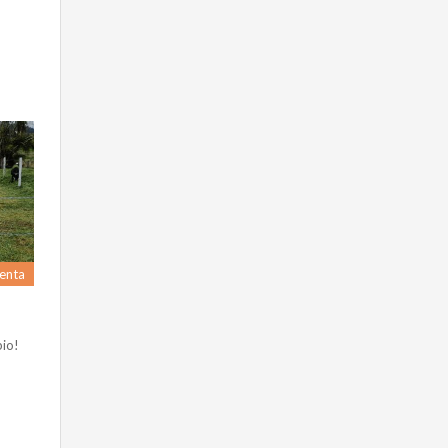
enta
bio!