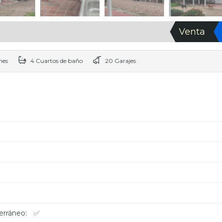
Venta
nes
4 Cuartos de baño
20 Garajes
erráneo:
✅