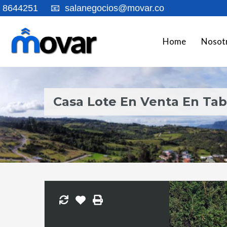
1
📧
salanegocios@movar.co
Home
Nosot
Casa Lote En Venta En Tab