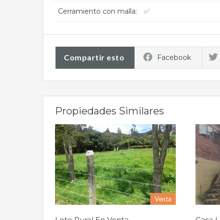
Cerramiento con malla:
✅
Compartir esto
Facebook
Propiedades Similares
Venta
Lote Rural En Venta
Casa 