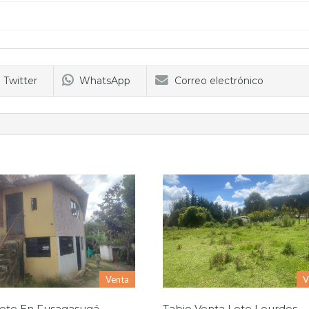
Twitter
WhatsApp
Correo electrónico
Venta
V
Lote En Fusagasugá
Tabio Venta Lote Lourdes