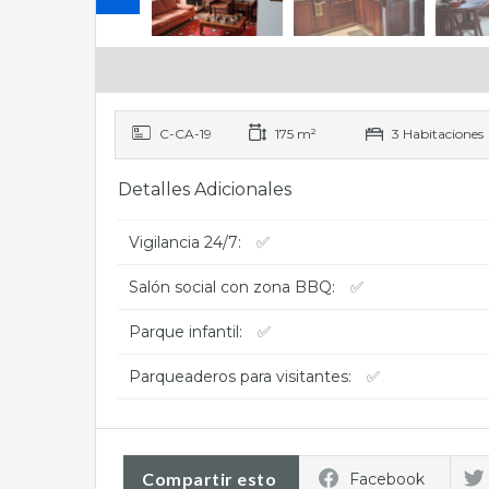
C-CA-19
175 m²
3 Habitaciones
Detalles Adicionales
Vigilancia 24/7:
✅
Salón social con zona BBQ:
✅
Parque infantil:
✅
Parqueaderos para visitantes:
✅
Compartir esto
Facebook