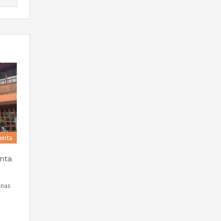
enta
nta
onas