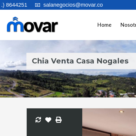
1
📧
salanegocios@movar.co
Home
Nosot
Chia Venta Casa Nogales